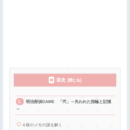
目次
明治探偵GAME 「弐」～失われた指輪と記憶
～
４枚のメモの謎を解く