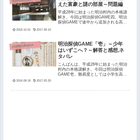
えた富豪と謎の部屋～問題編
平成28年に始まった明治村内の本格謎
解き。今回は明治探偵GAME四。明治
探偵GAMEで途中から追加される高難
易度謎解き。これにチャレンジするに
2016.10.01
2017.09.10
は依頼書参（上級編）をクリアしてい
る必要があります。ここまでくると１
日ではクリアするのは難しいレベ
明治探偵GAME「壱」～少年
016明治探偵GAME 明治連続神隠しの怪 問題と解答
2
はいずこへ？～解答と感想,ネ
タバレ
こんばんは、平成28年に始まった明治
村内の本格謎解き。今回は明治探偵
GAME壱。難易度としては小学生高学
年以上レベルです。初めての謎解きに
2016.08.16
2017.05.20
はちょうど良いレベルかも。明治探偵
GAME。