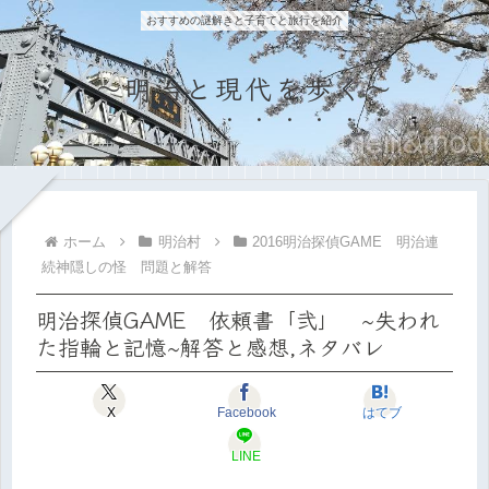
おすすめの謎解きと子育てと旅行を紹介
～明治と現代を歩く～
ホーム
明治村
2016明治探偵GAME 明治連
続神隠しの怪 問題と解答
明治探偵GAME 依頼書「弐」 ~失われ
た指輪と記憶~解答と感想,ネタバレ
X
Facebook
はてブ
LINE