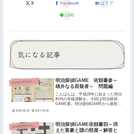
X
Facebook
はてブ
LINE
気になる記事
明治探偵GAME 依頼書参～
016明治探偵GAME 明治連続神隠しの怪 問題と解答
2
雄弁なる容疑者～ 問題編
こんばんは、平成28年に始まった明治
村内の本格謎解き。今回は明治探偵
GAME参。明治探偵GAMEから最初か
ら選べる難易度では最高。謎解きに自
2016.08.26
2017.03.06
信があっても、リアル謎解きに慣れて
いないと苦戦するレベル。明治探偵
GAME。
明治探偵GAME依頼書四～消
016明治探偵GAME 明治連続神隠しの怪 問題と解答
2
えた富豪と謎の部屋～解答と