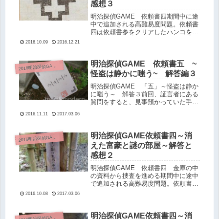
感想３
明治探偵GAME 依頼書四期間中に途
中で追加される高難易度問題。依頼書
四は依頼書参をクリアしたハンコを押
した依頼書が必要になります。依頼書
2016.10.09
2016.12.21
四 最後の手がかりから富豪の居場所
を探す
明治探偵GAME 依頼書五 ~
016明治探偵GAME 明治連続神隠しの怪 問題と解答
2
怪盗は静かに嗤う~ 解答編３
明治探偵GAME 「五」～怪盗は静か
に嗤う～ 解答３前回、証言者にある
質問をすると、見事預かっていた手紙
（追加資料）を頂きました。まずその
2016.11.11
2017.03.06
紹介です。追加資料その１ 便宜上表
明治探偵GAME依頼書四～消
016明治探偵GAME 明治連続神隠しの怪 問題と解答
2
えた富豪と謎の部屋～解答と
感想２
明治探偵GAME 依頼書四 金庫の中
の資料から捜査を進める期間中に途中
で追加される高難易度問題。依頼書四
は依頼書参をクリアしたハンコを押し
2016.10.08
2017.03.06
た依頼書が必要になります。
明治探偵GAME依頼書四～消
016明治探偵GAME 明治連続神隠しの怪 問題と解答
2